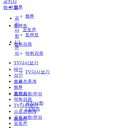
공지사
웹툰
항/문의
웹툰
공
지
토렌트
포토존
사
토렌트
항
1:1
먹튀검증
문
의
먹튀검증
TV다시보기
메인
TV다시보기
성인
스포츠중계
오피
웹툰
토렌트
공지사항/문의
먹튀검증
공지사항
TV다시보기
1:1문의
스포츠중계
공지사항/문의
포토존
포토존