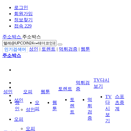
로그인
회원가입
정보찾기
접속 229
주소박스
주소박스
성인
|
토렌트
|
먹튀검증
|
웹툰
인기검색어
주소박스
TV다시
먹튀검
보기
토렌트
증
성인
오피
웹툰
스포
TV
토
먹
성인
다
성
오
웹
츠중
렌
튀
시
인
피
툰
계
성인
트
검
보
증
오피
기
오피