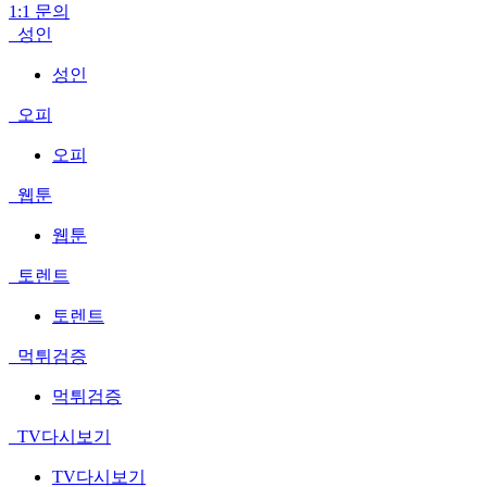
1:1 문의
성인
성인
오피
오피
웹툰
웹툰
토렌트
토렌트
먹튀검증
먹튀검증
TV다시보기
TV다시보기