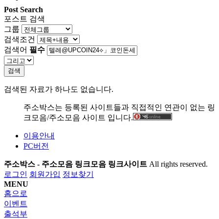
Post Search
포스트 검색
그룹
검색조건
검색어
필수
검색
검색된 자료가 하나도 없습니다.
주소박스는 등록된 사이트들과 직접적인 연관이 없는 링
크모음/주소모음 사이트 입니다.
이용안내
PC버전
주소박스 - 주소모음 링크모음 링크사이트
All rights reserved.
로그인
회원가입
정보찾기
MENU
홈으로
이벤트
출석부