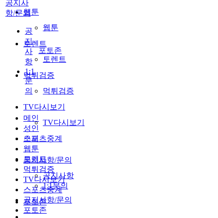
공지사
웹툰
항/문의
웹툰
공
지
토렌트
포토존
사
토렌트
항
1:1
먹튀검증
문
의
먹튀검증
TV다시보기
메인
TV다시보기
성인
스포츠중계
오피
웹툰
토렌트
공지사항/문의
먹튀검증
공지사항
TV다시보기
1:1문의
스포츠중계
공지사항/문의
포토존
포토존