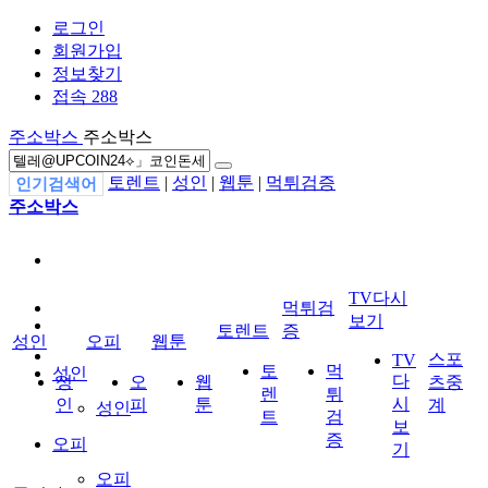
로그인
회원가입
정보찾기
접속 288
주소박스
주소박스
토렌트
|
성인
|
웹툰
|
먹튀검증
인기검색어
주소박스
TV다시
먹튀검
보기
토렌트
증
성인
오피
웹툰
스포
TV
토
먹
성인
다
성
오
웹
츠중
렌
튀
시
인
피
툰
계
성인
트
검
보
증
오피
기
오피