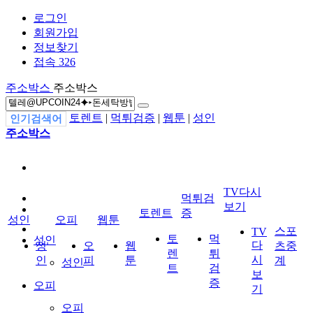
로그인
회원가입
정보찾기
접속 326
주소박스
주소박스
토렌트
|
먹튀검증
|
웹툰
|
성인
인기검색어
주소박스
TV다시
먹튀검
보기
토렌트
증
성인
오피
웹툰
스포
TV
토
먹
성인
다
성
오
웹
츠중
렌
튀
시
인
피
툰
계
성인
트
검
보
증
오피
기
오피