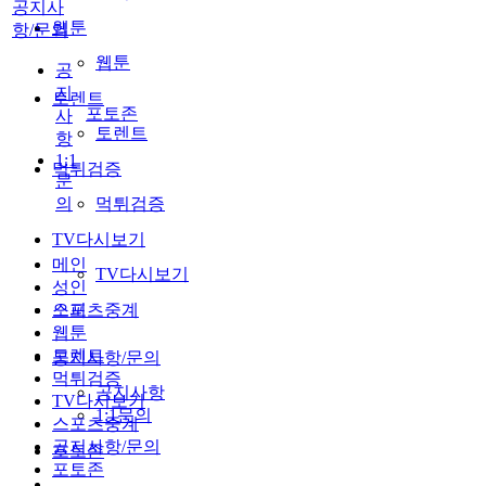
공지사
웹툰
항/문의
웹툰
공
지
토렌트
포토존
사
토렌트
항
1:1
먹튀검증
문
의
먹튀검증
TV다시보기
메인
TV다시보기
성인
스포츠중계
오피
웹툰
토렌트
공지사항/문의
먹튀검증
공지사항
TV다시보기
1:1문의
스포츠중계
공지사항/문의
포토존
포토존