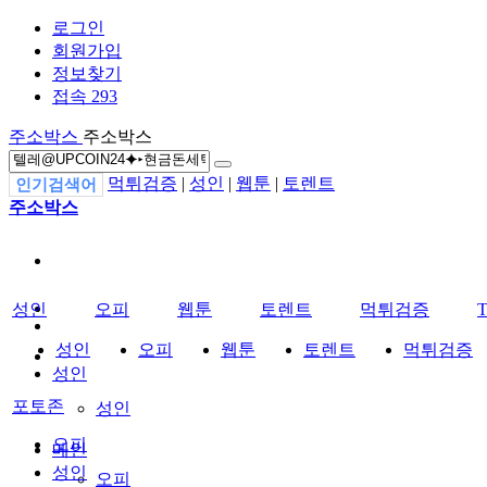
로그인
회원가입
정보찾기
접속 293
주소박스
주소박스
먹튀검증
|
성인
|
웹툰
|
토렌트
인기검색어
주소박스
성인
오피
웹툰
토렌트
먹튀검증
성인
오피
웹툰
토렌트
먹튀검증
성인
포토존
성인
오피
메인
성인
오피