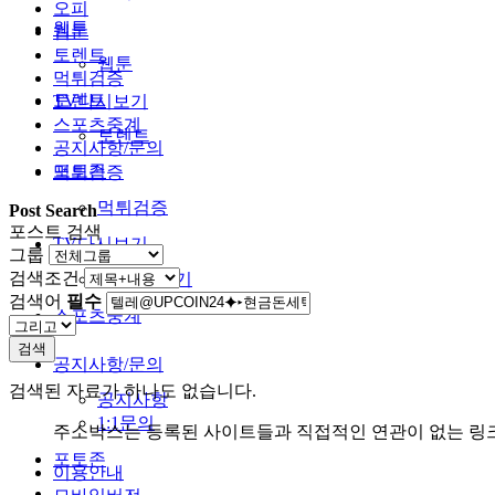
오피
웹툰
웹툰
토렌트
웹툰
먹튀검증
토렌트
TV다시보기
스포츠중계
토렌트
공지사항/문의
포토존
먹튀검증
먹튀검증
Post Search
포스트 검색
TV다시보기
그룹
검색조건
TV다시보기
검색어
필수
스포츠중계
검색
공지사항/문의
검색된 자료가 하나도 없습니다.
공지사항
1:1문의
주소박스는 등록된 사이트들과 직접적인 연관이 없는 링
포토존
이용안내