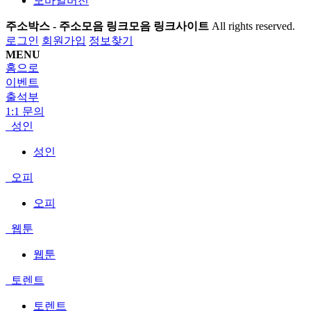
모바일버전
주소박스 - 주소모음 링크모음 링크사이트
All rights reserved.
로그인
회원가입
정보찾기
MENU
홈으로
이벤트
출석부
1:1 문의
성인
성인
오피
오피
웹툰
웹툰
토렌트
토렌트