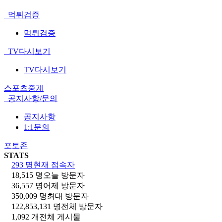
먹튀검증
먹튀검증
TV다시보기
TV다시보기
스포츠중계
공지사항/문의
공지사항
1:1문의
포토존
STATS
293 명
현재 접속자
18,515 명
오늘 방문자
36,557 명
어제 방문자
350,009 명
최대 방문자
122,853,131 명
전체 방문자
1,092 개
전체 게시물