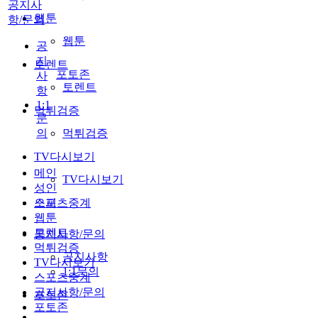
공지사
웹툰
항/문의
웹툰
공
지
토렌트
포토존
사
토렌트
항
1:1
먹튀검증
문
의
먹튀검증
TV다시보기
메인
TV다시보기
성인
스포츠중계
오피
웹툰
토렌트
공지사항/문의
먹튀검증
공지사항
TV다시보기
1:1문의
스포츠중계
공지사항/문의
포토존
포토존