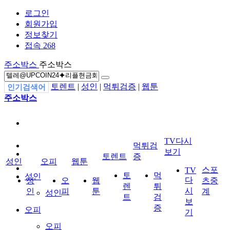
로그인
회원가입
정보찾기
접속 268
주소박스
주소박스
토렌트
|
성인
|
먹튀검증
|
웹툰
인기검색어
주소박스
TV다시
먹튀검
보기
토렌트
증
성인
오피
웹툰
스포
TV
토
먹
성인
다
성
오
웹
츠중
렌
튀
시
인
피
툰
계
성인
트
검
보
증
오피
기
오피