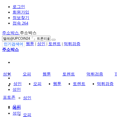
로그인
회원가입
정보찾기
접속 264
주소박스
주소박스
웹툰
|
성인
|
토렌트
|
먹튀검증
인기검색어
주소박스
성인
오피
웹툰
토렌트
먹튀검증
성인
오피
웹툰
토렌트
먹튀검증
성인
포토존
성인
오피
메인
성인
오피