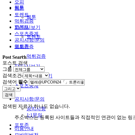
오피
웹툰
웹툰
토렌트
웹툰
먹튀검증
토렌트
TV다시보기
스포츠중계
토렌트
공지사항/문의
포토존
먹튀검증
먹튀검증
Post Search
포스트 검색
TV다시보기
그룹
검색조건
TV다시보기
검색어
필수
스포츠중계
검색
공지사항/문의
검색된 자료가 하나도 없습니다.
공지사항
1:1문의
주소박스는 등록된 사이트들과 직접적인 연관이 없는 링
포토존
이용안내
모바일버전