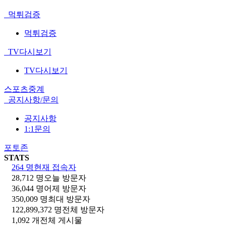
먹튀검증
먹튀검증
TV다시보기
TV다시보기
스포츠중계
공지사항/문의
공지사항
1:1문의
포토존
STATS
264 명
현재 접속자
28,712 명
오늘 방문자
36,044 명
어제 방문자
350,009 명
최대 방문자
122,899,372 명
전체 방문자
1,092 개
전체 게시물