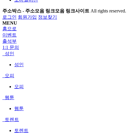
주소박스 - 주소모음 링크모음 링크사이트
All rights reserved.
로그인
회원가입
정보찾기
MENU
홈으로
이벤트
출석부
1:1 문의
성인
성인
오피
오피
웹툰
웹툰
토렌트
토렌트