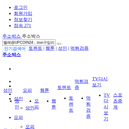
로그인
회원가입
정보찾기
접속 271
주소박스
주소박스
토렌트
|
웹툰
|
성인
|
먹튀검증
인기검색어
주소박스
TV다시
먹튀검
보기
토렌트
증
성인
오피
웹툰
스포
TV
토
먹
성인
다
성
오
웹
츠중
렌
튀
시
인
피
툰
계
성인
트
검
보
증
오피
기
오피