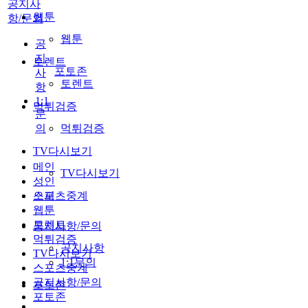
공지사
웹툰
항/문의
웹툰
공
지
토렌트
포토존
사
토렌트
항
1:1
먹튀검증
문
의
먹튀검증
TV다시보기
메인
TV다시보기
성인
스포츠중계
오피
웹툰
토렌트
공지사항/문의
먹튀검증
공지사항
TV다시보기
1:1문의
스포츠중계
공지사항/문의
포토존
포토존