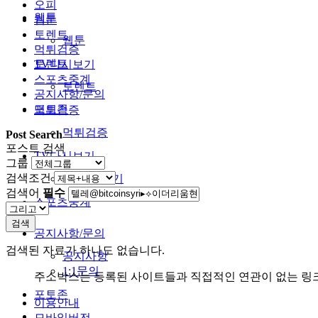
오피
웹툰
웹툰
토렌트
웹툰
먹튀검증
토렌트
TV다시보기
스포츠중계
토렌트
공지사항/문의
포토존
먹튀검증
먹튀검증
Post Search
포스트 검색
TV다시보기
그룹
검색조건
TV다시보기
검색어
필수
스포츠중계
검색
공지사항/문의
검색된 자료가 하나도 없습니다.
공지사항
1:1문의
주소박스는 등록된 사이트들과 직접적인 연관이 없는 링
포토존
이용안내
모바일버전