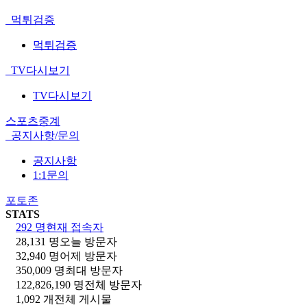
먹튀검증
먹튀검증
TV다시보기
TV다시보기
스포츠중계
공지사항/문의
공지사항
1:1문의
포토존
STATS
292 명
현재 접속자
28,131 명
오늘 방문자
32,940 명
어제 방문자
350,009 명
최대 방문자
122,826,190 명
전체 방문자
1,092 개
전체 게시물