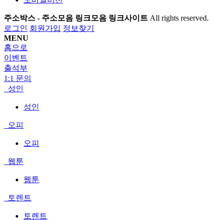
주소박스 - 주소모음 링크모음 링크사이트
All rights reserved.
로그인
회원가입
정보찾기
MENU
홈으로
이벤트
출석부
1:1 문의
성인
성인
오피
오피
웹툰
웹툰
토렌트
토렌트