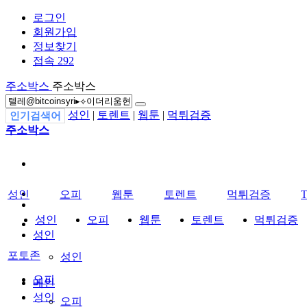
로그인
회원가입
정보찾기
접속 292
주소박스
주소박스
성인
|
토렌트
|
웹툰
|
먹튀검증
인기검색어
주소박스
성인
오피
웹툰
토렌트
먹튀검증
성인
오피
웹툰
토렌트
먹튀검증
성인
포토존
성인
오피
메인
성인
오피