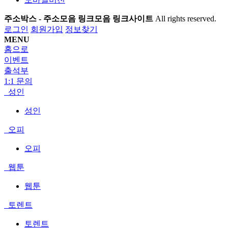
주소박스 - 주소모음 링크모음 링크사이트
All rights reserved.
로그인
회원가입
정보찾기
MENU
홈으로
이벤트
출석부
1:1 문의
성인
성인
오피
오피
웹툰
웹툰
토렌트
토렌트