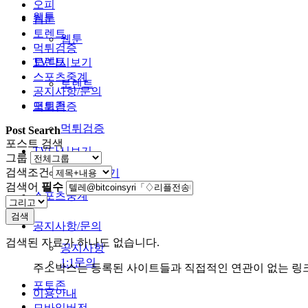
오피
웹툰
웹툰
토렌트
웹툰
먹튀검증
토렌트
TV다시보기
스포츠중계
토렌트
공지사항/문의
포토존
먹튀검증
먹튀검증
Post Search
포스트 검색
TV다시보기
그룹
검색조건
TV다시보기
검색어
필수
스포츠중계
검색
공지사항/문의
검색된 자료가 하나도 없습니다.
공지사항
1:1문의
주소박스는 등록된 사이트들과 직접적인 연관이 없는 링
포토존
이용안내
모바일버전