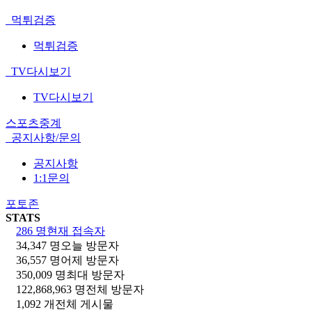
먹튀검증
먹튀검증
TV다시보기
TV다시보기
스포츠중계
공지사항/문의
공지사항
1:1문의
포토존
STATS
286 명
현재 접속자
34,347 명
오늘 방문자
36,557 명
어제 방문자
350,009 명
최대 방문자
122,868,963 명
전체 방문자
1,092 개
전체 게시물