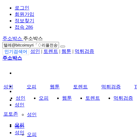
로그인
회원가입
정보찾기
접속 286
주소박스
주소박스
성인
|
토렌트
|
웹툰
|
먹튀검증
인기검색어
주소박스
성인
오피
웹툰
토렌트
먹튀검증
성인
오피
웹툰
토렌트
먹튀검증
성인
포토존
성인
오피
메인
성인
오피