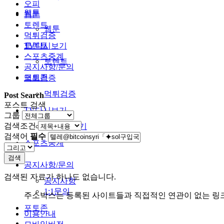
오피
웹툰
웹툰
토렌트
웹툰
먹튀검증
토렌트
TV다시보기
스포츠중계
토렌트
공지사항/문의
포토존
먹튀검증
먹튀검증
Post Search
포스트 검색
TV다시보기
그룹
검색조건
TV다시보기
검색어
필수
스포츠중계
검색
공지사항/문의
검색된 자료가 하나도 없습니다.
공지사항
1:1문의
주소박스는 등록된 사이트들과 직접적인 연관이 없는 링
포토존
이용안내