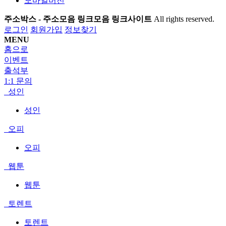
모바일버전
주소박스 - 주소모음 링크모음 링크사이트
All rights reserved.
로그인
회원가입
정보찾기
MENU
홈으로
이벤트
출석부
1:1 문의
성인
성인
오피
오피
웹툰
웹툰
토렌트
토렌트