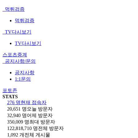
먹튀검증
먹튀검증
TV다시보기
TV다시보기
스포츠중계
공지사항/문의
공지사항
1:1문의
포토존
STATS
276 명
현재 접속자
20,651 명
오늘 방문자
32,940 명
어제 방문자
350,009 명
최대 방문자
122,818,710 명
전체 방문자
1,092 개
전체 게시물