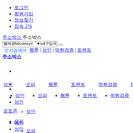
로그인
회원가입
정보찾기
접속 276
주소박스
주소박스
웹툰
|
성인
|
먹튀검증
|
토렌트
인기검색어
주소박스
성인
오피
웹툰
토렌트
먹튀검증
성인
오피
웹툰
토렌트
먹튀검증
성인
포토존
성인
오피
메인
성인
오피