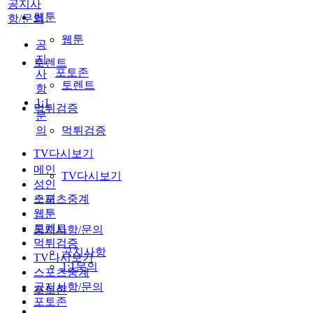
공지사
웹툰
항/문의
웹툰
공
지
토렌트
포토존
사
토렌트
항
1:1
먹튀검증
문
의
먹튀검증
TV다시보기
메인
TV다시보기
성인
스포츠중계
오피
웹툰
토렌트
공지사항/문의
먹튀검증
공지사항
TV다시보기
1:1문의
스포츠중계
공지사항/문의
포토존
포토존