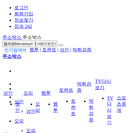
로그인
회원가입
정보찾기
접속 242
주소박스
주소박스
웹툰
|
토렌트
|
성인
|
먹튀검증
인기검색어
주소박스
TV다시
먹튀검
보기
토렌트
증
성인
오피
웹툰
스포
TV
토
먹
성인
다
성
오
웹
츠중
렌
튀
시
인
피
툰
계
성인
트
검
보
증
오피
기
오피