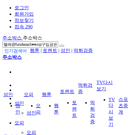
로그인
회원가입
정보찾기
접속 290
주소박스
주소박스
웹툰
|
토렌트
|
성인
|
먹튀검증
인기검색어
주소박스
TV다시
먹튀검
보기
토렌트
증
성인
오피
웹툰
스포
TV
토
먹
성인
다
성
오
웹
츠중
렌
튀
시
인
피
툰
계
성인
트
검
보
증
오피
기
오피