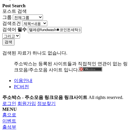
Post Search
포스트 검색
그룹
검색조건
검색어
필수
검색
검색된 자료가 하나도 없습니다.
주소박스는 등록된 사이트들과 직접적인 연관이 없는 링
크모음/주소모음 사이트 입니다.
이용안내
PC버전
주소박스 - 주소모음 링크모음 링크사이트
All rights reserved.
로그인
회원가입
정보찾기
MENU
홈으로
이벤트
출석부