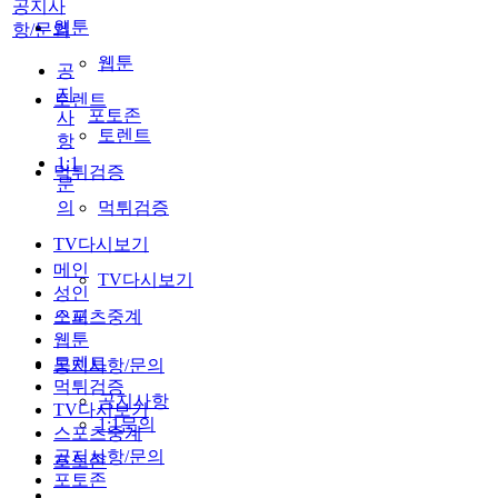
공지사
웹툰
항/문의
웹툰
공
지
토렌트
포토존
사
토렌트
항
1:1
먹튀검증
문
의
먹튀검증
TV다시보기
메인
TV다시보기
성인
스포츠중계
오피
웹툰
토렌트
공지사항/문의
먹튀검증
공지사항
TV다시보기
1:1문의
스포츠중계
공지사항/문의
포토존
포토존