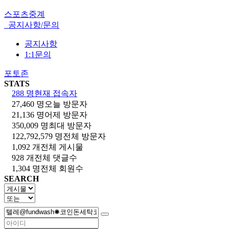
스포츠중계
공지사항/문의
공지사항
1:1문의
포토존
STATS
288 명
현재 접속자
27,460 명
오늘 방문자
21,136 명
어제 방문자
350,009 명
최대 방문자
122,792,579 명
전체 방문자
1,092 개
전체 게시물
928 개
전체 댓글수
1,304 명
전체 회원수
SEARCH