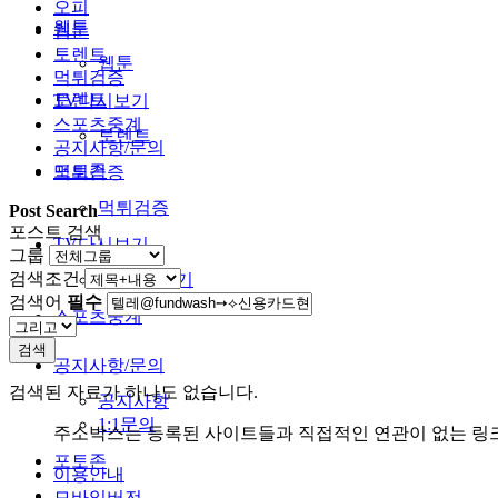
오피
웹툰
웹툰
토렌트
웹툰
먹튀검증
토렌트
TV다시보기
스포츠중계
토렌트
공지사항/문의
포토존
먹튀검증
먹튀검증
Post Search
포스트 검색
TV다시보기
그룹
검색조건
TV다시보기
검색어
필수
스포츠중계
검색
공지사항/문의
검색된 자료가 하나도 없습니다.
공지사항
1:1문의
주소박스는 등록된 사이트들과 직접적인 연관이 없는 링
포토존
이용안내
모바일버전