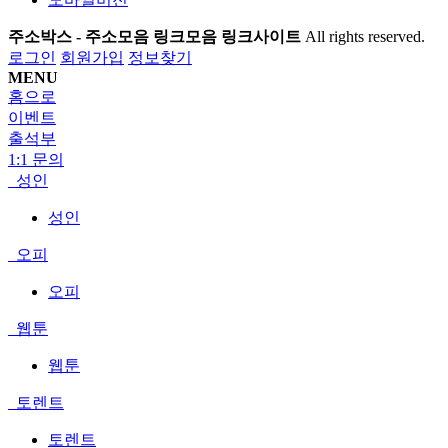
주소박스 - 주소모음 링크모음 링크사이트
All rights reserved.
로그인
회원가입
정보찾기
MENU
홈으로
이벤트
출석부
1:1 문의
성인
성인
오피
오피
웹툰
웹툰
토렌트
토렌트