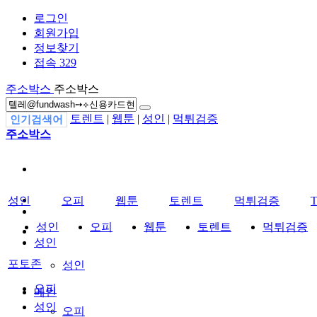
로그인
회원가입
정보찾기
접속 329
주소박스
주소박스
토렌트
|
웹툰
|
성인
|
먹튀검증
인기검색어
주소박스
성인
오피
웹툰
토렌트
먹튀검증
성인
오피
웹툰
토렌트
먹튀검증
성인
포토존
성인
오피
메인
성인
오피