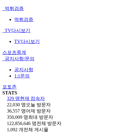
먹튀검증
먹튀검증
TV다시보기
TV다시보기
스포츠중계
공지사항/문의
공지사항
1:1문의
포토존
STATS
329 명
현재 접속자
22,030 명
오늘 방문자
36,557 명
어제 방문자
350,009 명
최대 방문자
122,856,646 명
전체 방문자
1,092 개
전체 게시물