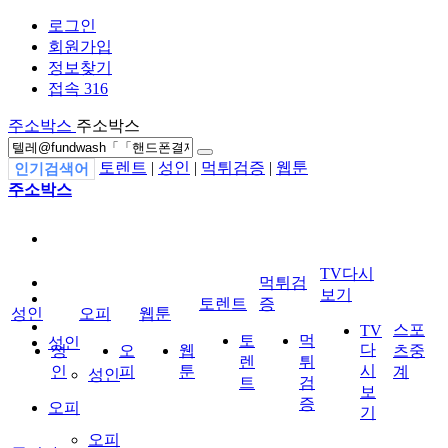
로그인
회원가입
정보찾기
접속 316
주소박스
주소박스
토렌트
|
성인
|
먹튀검증
|
웹툰
인기검색어
주소박스
TV다시
먹튀검
보기
토렌트
증
성인
오피
웹툰
스포
TV
토
먹
성인
다
성
오
웹
츠중
렌
튀
시
인
피
툰
계
성인
트
검
보
증
오피
기
오피