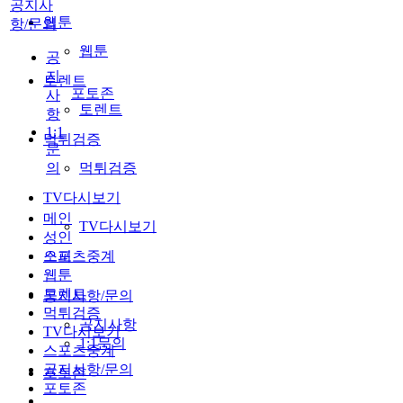
공지사
웹툰
항/문의
웹툰
공
지
토렌트
포토존
사
토렌트
항
1:1
먹튀검증
문
의
먹튀검증
TV다시보기
메인
TV다시보기
성인
스포츠중계
오피
웹툰
토렌트
공지사항/문의
먹튀검증
공지사항
TV다시보기
1:1문의
스포츠중계
공지사항/문의
포토존
포토존