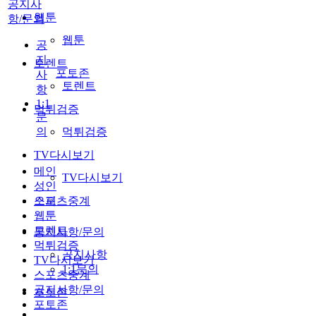
공지사
웹툰
항/문의
웹툰
공
지
토렌트
포토존
사
토렌트
항
1:1
먹튀검증
문
의
먹튀검증
TV다시보기
메인
TV다시보기
성인
스포츠중계
오피
웹툰
토렌트
공지사항/문의
먹튀검증
공지사항
TV다시보기
1:1문의
스포츠중계
공지사항/문의
포토존
포토존