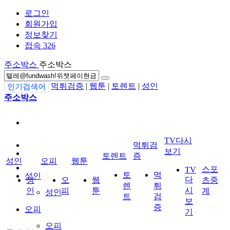
로그인
회원가입
정보찾기
접속 326
주소박스
주소박스
먹튀검증
|
웹툰
|
토렌트
|
성인
인기검색어
주소박스
TV다시
먹튀검
보기
토렌트
증
성인
오피
웹툰
스포
TV
토
먹
성인
다
성
오
웹
츠중
렌
튀
시
인
피
툰
계
성인
트
검
보
증
오피
기
오피