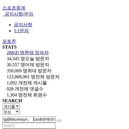
스포츠중계
공지사항/문의
공지사항
1:1문의
포토존
STATS
288(
2
) 명
현재 접속자
34,345 명
오늘 방문자
36,557 명
어제 방문자
350,009 명
최대 방문자
122,868,961 명
전체 방문자
1,092 개
전체 게시물
928 개
전체 댓글수
1,304 명
전체 회원수
SEARCH