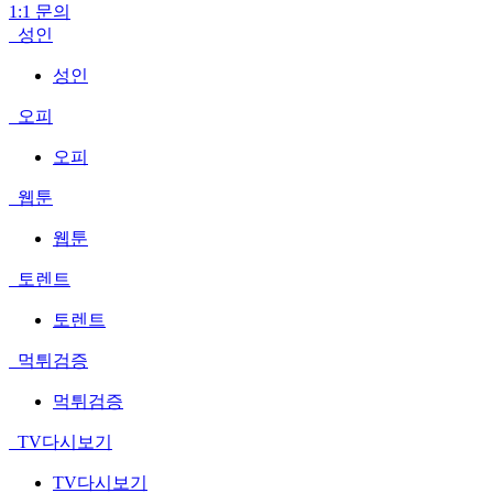
1:1 문의
성인
성인
오피
오피
웹툰
웹툰
토렌트
토렌트
먹튀검증
먹튀검증
TV다시보기
TV다시보기