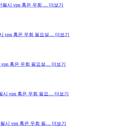
접속안될시 vpn 혹은 우회 …
더보기
안될시 vpn 혹은 우회 필요설…
더보기
안될시 vpn 혹은 우회 필요설…
더보기
속안될시 vpn 혹은 우회 필요…
더보기
접속안될시 vpn 혹은 우회 필…
더보기