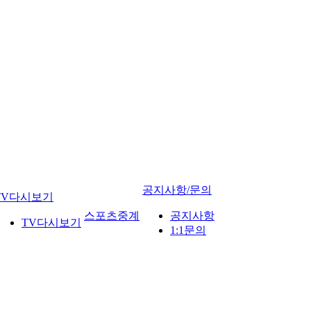
공지사항/문의
TV다시보기
스포츠중계
공지사항
TV다시보기
1:1문의