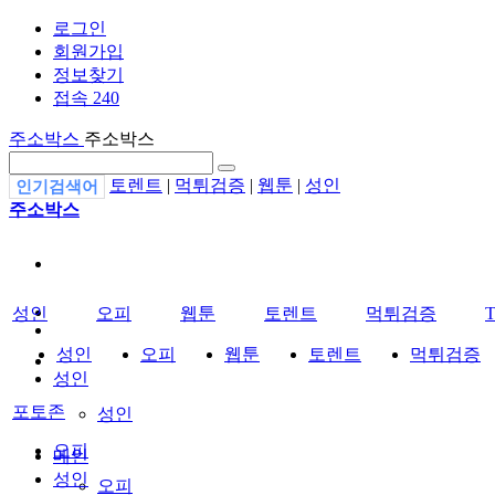
로그인
회원가입
정보찾기
접속 240
주소박스
주소박스
토렌트
|
먹튀검증
|
웹툰
|
성인
인기검색어
주소박스
성인
오피
웹툰
토렌트
먹튀검증
성인
오피
웹툰
토렌트
먹튀검증
성인
포토존
성인
오피
메인
성인
오피