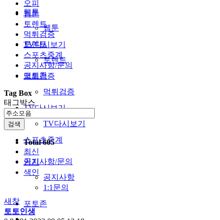
오피
웹툰
웹툰
토렌트
웹툰
먹튀검증
토렌트
TV다시보기
스포츠중계
토렌트
공지사항/문의
포토존
먹튀검증
먹튀검증
Tag Box
태그박스
TV다시보기
TV다시보기
검색
스포츠중계
Total 605
최신
공지사항/문의
인기
색인
공지사항
1:1문의
새창
포토존
토토인생