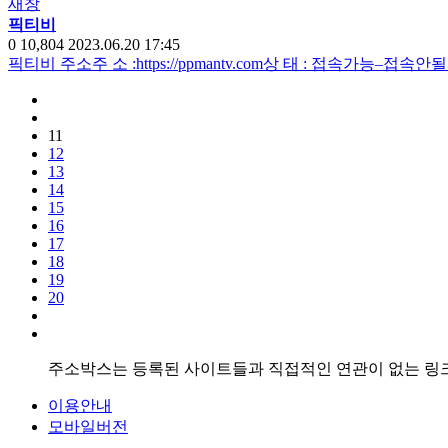
새창
픽티비
0
10,804
2023.06.20 17:45
픽티비 주소주 소 :https://ppmantv.com상 태 : 접속가능–접
11
12
13
14
15
16
17
18
19
20
주소박스는 등록된 사이트들과 직접적인 연관이 없는 링
이용안내
모바일버전