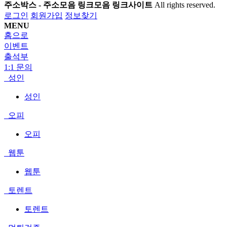
주소박스 - 주소모음 링크모음 링크사이트
All rights reserved.
로그인
회원가입
정보찾기
MENU
홈으로
이벤트
출석부
1:1 문의
성인
성인
오피
오피
웹툰
웹툰
토렌트
토렌트