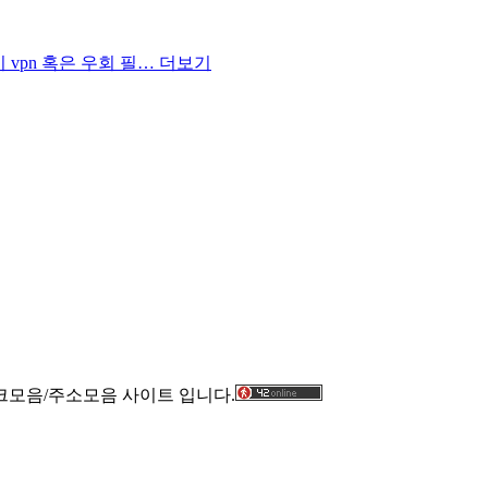
안될시 vpn 혹은 우회 필…
더보기
크모음/주소모음 사이트 입니다.