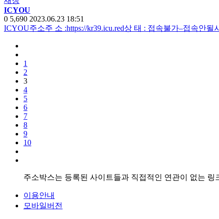
새창
ICYOU
0
5,690
2023.06.23 18:51
ICYOU주소주 소 :https://kr39.icu.red상 태 : 접속불가–접속
1
2
3
4
5
6
7
8
9
10
주소박스는 등록된 사이트들과 직접적인 연관이 없는 링
이용안내
모바일버전