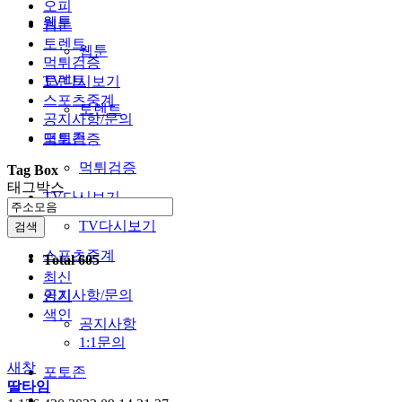
오피
웹툰
웹툰
토렌트
웹툰
먹튀검증
토렌트
TV다시보기
스포츠중계
토렌트
공지사항/문의
포토존
먹튀검증
먹튀검증
Tag Box
태그박스
TV다시보기
TV다시보기
검색
스포츠중계
Total 605
최신
공지사항/문의
인기
색인
공지사항
1:1문의
새창
포토존
딸타임