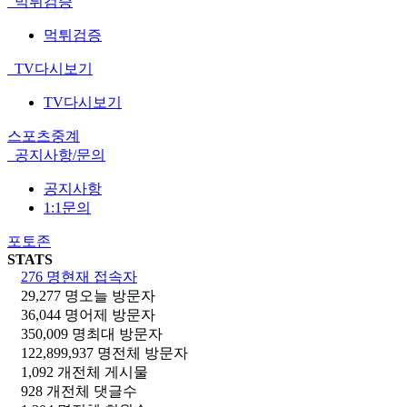
먹튀검증
먹튀검증
TV다시보기
TV다시보기
스포츠중계
공지사항/문의
공지사항
1:1문의
포토존
STATS
276 명
현재 접속자
29,277 명
오늘 방문자
36,044 명
어제 방문자
350,009 명
최대 방문자
122,899,937 명
전체 방문자
1,092 개
전체 게시물
928 개
전체 댓글수