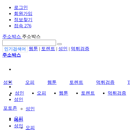
로그인
회원가입
정보찾기
접속 276
주소박스
주소박스
웹툰
|
토렌트
|
성인
|
먹튀검증
인기검색어
주소박스
성인
오피
웹툰
토렌트
먹튀검증
성인
오피
웹툰
토렌트
먹튀검증
성인
포토존
성인
오피
메인
성인
오피