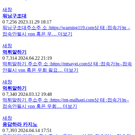
새창
워닝구조대
0
7,256
2023.11.29 18:17
워닝구조대주소주 소 :https://warning119.com상 태 :접속가능 –
접속안될시 vpn 혹은 우…
더보기
새창
먹튀말하기
0
7,314
2024.04.22 21:19
먹튀말하기 주소주 소 :https://mtsaygi.com상 태 :접속가능–접속
안될시 vpn 혹은 우회 필요…
더보기
새창
먹튀말하기
0
7,340
2024.03.12 19:48
먹튀말하기 주소주 소 :https://mt-malhagi.com상 태 :접속가능–
접속안될시 vpn 혹은 우회…
더보기
새창
응답하라 카지노
0
7,393
2024.04.14 17:51