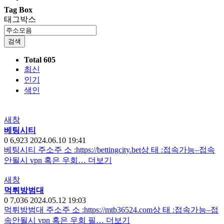
Tag Box
태그박스
검색
Total 605
최신
인기
색인
새창
베팅시티
0
6,923
2024.06.10 19:41
베팅시티 주소주 소 :https://bettingcity.bet상 태 :접속가능–접속
안될시 vpn 혹은 우회…
더보기
새창
먹튀방범대
0
7,036
2024.05.12 19:03
먹튀방범대 주소주 소 :https://mtb36524.com상 태 :접속가능–접
속안될시 vpn 혹은 우회 필…
더보기