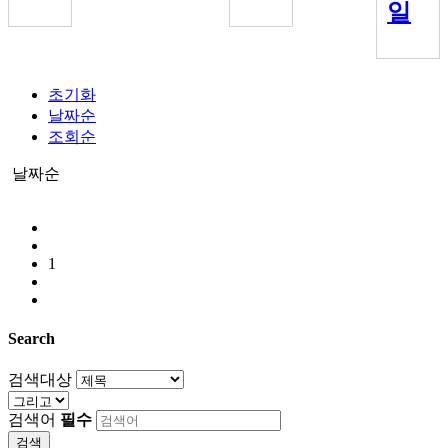
일
초기화
날짜순
조회순
날짜순
1
Search
검색대상
검색어
필수
검색