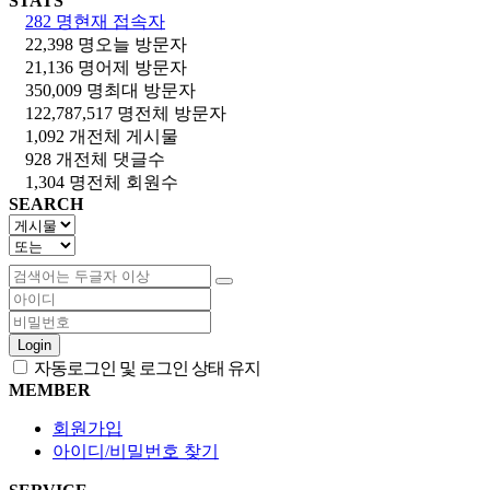
STATS
282 명
현재 접속자
22,398 명
오늘 방문자
21,136 명
어제 방문자
350,009 명
최대 방문자
122,787,517 명
전체 방문자
1,092 개
전체 게시물
928 개
전체 댓글수
1,304 명
전체 회원수
SEARCH
Login
자동로그인 및 로그인 상태 유지
MEMBER
회원가입
아이디/비밀번호 찾기