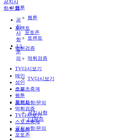
공지사
웹툰
항/문의
웹툰
공
지
토렌트
포토존
사
토렌트
항
1:1
먹튀검증
문
의
먹튀검증
TV다시보기
메인
TV다시보기
성인
스포츠중계
오피
웹툰
토렌트
공지사항/문의
먹튀검증
공지사항
TV다시보기
1:1문의
스포츠중계
공지사항/문의
포토존
포토존