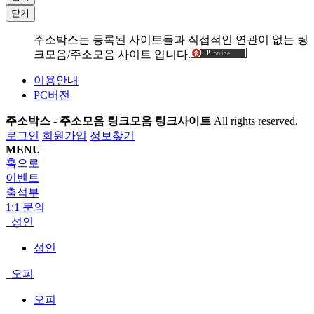
닫기
주소박스는 등록된 사이트들과 직접적인 연관이 없는 링
크모음/주소모음 사이트 입니다.
이용안내
PC버전
주소박스 - 주소모음 링크모음 링크사이트
All rights reserved.
로그인
회원가입
정보찾기
MENU
홈으로
이벤트
출석부
1:1 문의
성인
성인
오피
오피