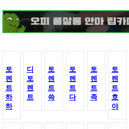
토
디
토
토
토
토
렌
토
렌
렌
렌
렌
트
렌
트
트
트
트
하
트
쓱
다
족
호
하
야