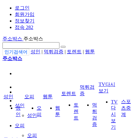
로그인
회원가입
정보찾기
접속 282
주소박스
주소박스
성인
|
먹튀검증
|
토렌트
|
웹툰
인기검색어
주소박스
TV다시
먹튀검
보기
토렌트
증
성인
오피
웹툰
스포
TV
토
먹
성인
다
성
오
웹
츠중
렌
튀
시
인
피
툰
계
성인
트
검
보
증
오피
기
오피