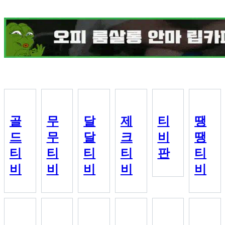
골
무
달
제
티
땡
드
무
달
크
비
땡
티
티
티
티
판
티
비
비
비
비
비