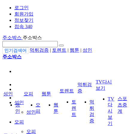
로그인
회원가입
정보찾기
접속 340
주소박스
주소박스
먹튀검증
|
토렌트
|
웹툰
|
성인
인기검색어
주소박스
TV다시
먹튀검
보기
토렌트
증
성인
오피
웹툰
스포
TV
토
먹
성인
다
성
오
웹
츠중
렌
튀
시
인
피
툰
계
성인
트
검
보
증
오피
기
오피