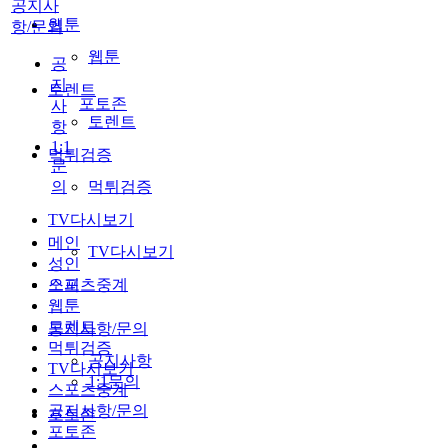
공지사
웹툰
항/문의
웹툰
공
지
토렌트
포토존
사
토렌트
항
1:1
먹튀검증
문
의
먹튀검증
TV다시보기
메인
TV다시보기
성인
스포츠중계
오피
웹툰
토렌트
공지사항/문의
먹튀검증
공지사항
TV다시보기
1:1문의
스포츠중계
공지사항/문의
포토존
포토존