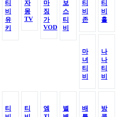
티
자
마
보
티
티
비
몽
징
스
비
비
TV
유
가
티
존
홀
VOD
키
비
마
나
녀
나
티
티
비
비
티
티
엠
별
배
방
비
비
지
별
틀
콕