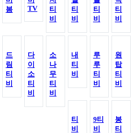
TV
봄
티
티
티
티
비
비
비
비
드
다
소
내
루
원
림
이
나
티
루
탑
티
소
무
비
티
티
비
티
티
비
비
비
비
티
9티
봉
비
비
티