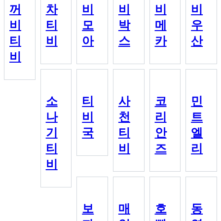
꺼
차
비
비
비
비
비
티
모
박
메
우
티
비
아
스
카
산
비
소
티
사
코
민
나
비
천
리
트
기
국
티
안
엘
티
비
즈
리
비
보
매
호
동