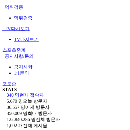
먹튀검증
먹튀검증
TV다시보기
TV다시보기
스포츠중계
공지사항/문의
공지사항
1:1문의
포토존
STATS
340 명
현재 접속자
5,670 명
오늘 방문자
36,557 명
어제 방문자
350,009 명
최대 방문자
122,840,286 명
전체 방문자
1,092 개
전체 게시물