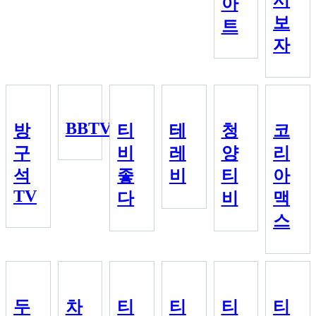
아
보
트
자
BBTV
방
티
테
청
코
구
비
레
양
리
석
좋
비
티
아
TV
다
비
맥
스
두
차
티
티
티
티