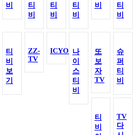
비
티
티
티
비
티
비
비
비
비
ZZ-
ICYOU
티
나
또
슈
TV
비
이
보
퍼
보
스
자
티
TV
기
티
비
비
TV
티
다
비
시