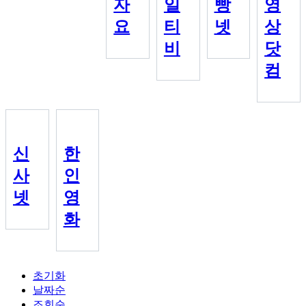
자
일
빵
영
요
티
넷
상
비
닷
컴
신
한
사
인
넷
영
화
초기화
날짜순
조회순