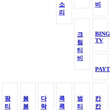
소
비
리
BIN
크
TV
림
티
비
PAY
팡
봉
다
콕
범
칸
티
봉
락
콕
티
칸