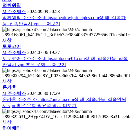
먹튀원칙
M
주소박스
2024.09.09 20:58
먹튀원칙 주소주 소 :https://meoktwiprinciples.com상 태 :접속가
능–접속안될시 vpn…
더보기
새창
토토코어
M
주소박스
2024.07.06 19:37
토토코어 주소주 소 :https://totocore01.com상 태 :접속가능–접속
안될시 vpn 혹은 우회 …
더보기
새창
온카후
M
주소박스
2024.06.30 17:29
온카후 주소주 소 :https://oncahu.com상 태 :접속가능–접속안될
시 vpn 혹은 우회 필요설 명…
더보기
새창
하이베터