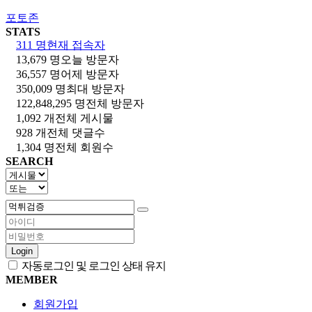
포토존
STATS
311 명
현재 접속자
13,679 명
오늘 방문자
36,557 명
어제 방문자
350,009 명
최대 방문자
122,848,295 명
전체 방문자
1,092 개
전체 게시물
928 개
전체 댓글수
1,304 명
전체 회원수
SEARCH
Login
자동로그인 및 로그인 상태 유지
MEMBER
회원가입