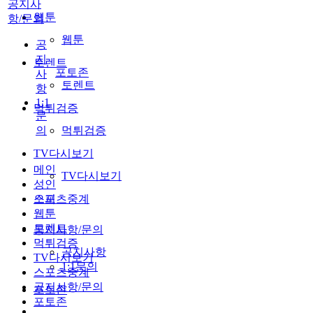
공지사
웹툰
항/문의
웹툰
공
지
토렌트
포토존
사
토렌트
항
1:1
먹튀검증
문
의
먹튀검증
TV다시보기
메인
TV다시보기
성인
스포츠중계
오피
웹툰
토렌트
공지사항/문의
먹튀검증
공지사항
TV다시보기
1:1문의
스포츠중계
공지사항/문의
포토존
포토존