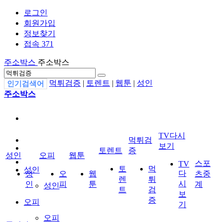
로그인
회원가입
정보찾기
접속 371
주소박스
주소박스
먹튀검증
|
토렌트
|
웹툰
|
성인
인기검색어
주소박스
TV다시
먹튀검
보기
토렌트
증
성인
오피
웹툰
스포
TV
토
먹
성인
다
성
오
웹
츠중
렌
튀
시
인
피
툰
계
성인
트
검
보
증
오피
기
오피