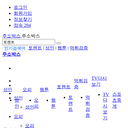
로그인
회원가입
정보찾기
접속 294
주소박스
주소박스
토렌트
|
성인
|
웹툰
|
먹튀검증
인기검색어
주소박스
TV다시
먹튀검
보기
토렌트
증
성인
오피
웹툰
스포
TV
토
먹
성인
다
성
오
웹
츠중
렌
튀
시
인
피
툰
계
성인
트
검
보
증
오피
기
오피