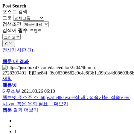
Post Search
포스트 검색
그룹
검색조건
검색어
필수
검색
전체게시판 (1)
웹툰 내 결과
새창
헬븐넷
6
주소봇
2021.03.26 06:10
헬븐넷 주소주 소 :https://hellkaiv.net상 태 : 접속가능–접속안될
시 vpn 혹은 우회 필요…
더보기
웹툰
결과 더보기
1