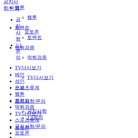
공지사
웹툰
항/문의
웹툰
공
지
토렌트
포토존
사
토렌트
항
1:1
먹튀검증
문
의
먹튀검증
TV다시보기
메인
TV다시보기
성인
스포츠중계
오피
웹툰
토렌트
공지사항/문의
먹튀검증
공지사항
TV다시보기
1:1문의
스포츠중계
공지사항/문의
포토존
포토존