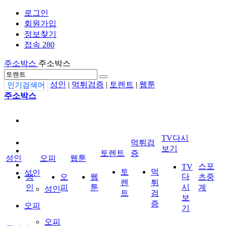
로그인
회원가입
정보찾기
접속 280
주소박스
주소박스
성인
|
먹튀검증
|
토렌트
|
웹툰
인기검색어
주소박스
TV다시
먹튀검
보기
토렌트
증
성인
오피
웹툰
스포
TV
토
먹
성인
다
성
오
웹
츠중
렌
튀
시
인
피
툰
계
성인
트
검
보
증
오피
기
오피