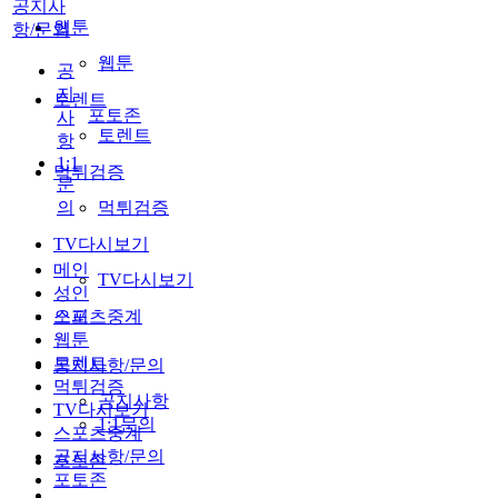
공지사
웹툰
항/문의
웹툰
공
지
토렌트
포토존
사
토렌트
항
1:1
먹튀검증
문
의
먹튀검증
TV다시보기
메인
TV다시보기
성인
스포츠중계
오피
웹툰
토렌트
공지사항/문의
먹튀검증
공지사항
TV다시보기
1:1문의
스포츠중계
공지사항/문의
포토존
포토존