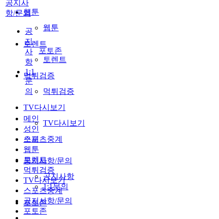
공지사
웹툰
항/문의
웹툰
공
지
토렌트
포토존
사
토렌트
항
1:1
먹튀검증
문
의
먹튀검증
TV다시보기
메인
TV다시보기
성인
스포츠중계
오피
웹툰
토렌트
공지사항/문의
먹튀검증
공지사항
TV다시보기
1:1문의
스포츠중계
공지사항/문의
포토존
포토존