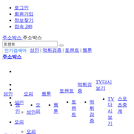
로그인
회원가입
정보찾기
접속 289
주소박스
주소박스
성인
|
먹튀검증
|
토렌트
|
웹툰
인기검색어
주소박스
TV다시
먹튀검
보기
토렌트
증
성인
오피
웹툰
스포
TV
토
먹
성인
다
성
오
웹
츠중
렌
튀
시
인
피
툰
계
성인
트
검
보
증
오피
기
오피