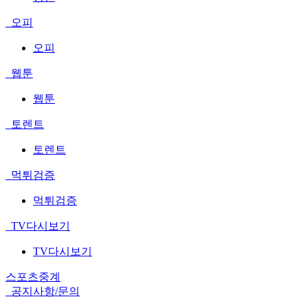
오피
오피
웹툰
웹툰
토렌트
토렌트
먹튀검증
먹튀검증
TV다시보기
TV다시보기
스포츠중계
공지사항/문의